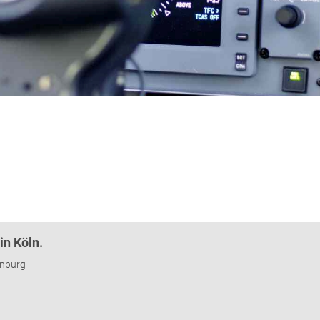
n Köln.
enburg